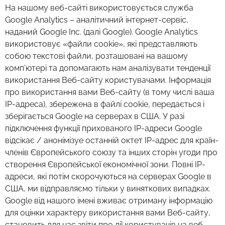
На нашому веб-сайті використовується служба
Google Analytics – аналітичний інтернет-сервіс,
наданий Google Inc. (далі Google). Google Analytics
використовує «файли cookie», які представляють
собою текстові файли, розташовані на вашому
комп’ютері та допомагають нам аналізувати тенденції
використання Веб-сайту користувачами. Інформація
про використання вами Веб-сайту (в тому числі ваша
IP-адреса), збережена в файлі cookie, передається і
зберігається Google на серверах в США. У разі
підключення функції прихованого IP-адреси Google
відсікає / анонімізуе останній октет IP-адрес для країн-
членів Європейського союзу та інших сторін угоди про
створення Європейської економічної зони. Повні IP-
адреси, які потім скорочуються на серверах Google в
США, ми відправляємо тільки у виняткових випадках.
Google від нашого імені вживає отриману інформацію
для оцінки характеру використання вами Веб-сайту,
становить для нас звіти про дії користувачів на веб-