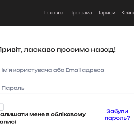
Головна
Програма
Тарифи
Кейс
Привіт, ласкаво просимо назад!
Забули
алишати мене в обліковому
пароль?
аписі