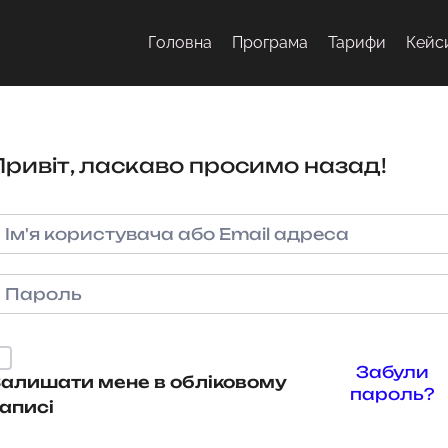
Головна
Програма
Тарифи
Кейс
Привіт, ласкаво просимо назад!
Забули
алишати мене в обліковому
пароль?
аписі