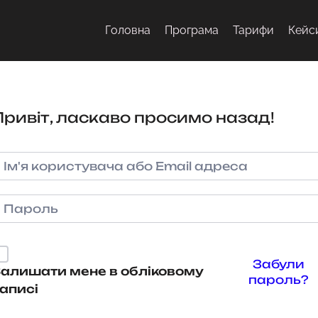
Головна
Програма
Тарифи
Кейс
Привіт, ласкаво просимо назад!
Забули
алишати мене в обліковому
пароль?
аписі