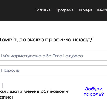
Головна
Програма
Тарифи
Кейс
Привіт, ласкаво просимо назад!
Забули
алишати мене в обліковому
пароль?
аписі