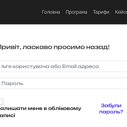
Головна
Програма
Тарифи
Кейс
Привіт, ласкаво просимо назад!
Забули
алишати мене в обліковому
пароль?
аписі