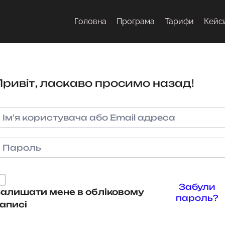
Головна
Програма
Тарифи
Кейс
Привіт, ласкаво просимо назад!
Забули
алишати мене в обліковому
пароль?
аписі