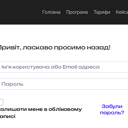
Головна
Програма
Тарифи
Кейс
Привіт, ласкаво просимо назад!
Забули
алишати мене в обліковому
пароль?
аписі