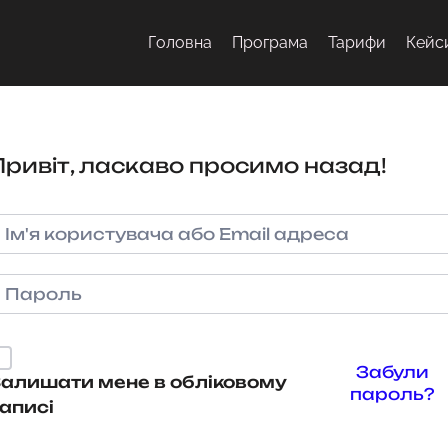
Головна
Програма
Тарифи
Кейс
Привіт, ласкаво просимо назад!
Забули
алишати мене в обліковому
пароль?
аписі