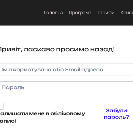
Головна
Програма
Тарифи
Кейс
Привіт, ласкаво просимо назад!
Забули
алишати мене в обліковому
пароль?
аписі