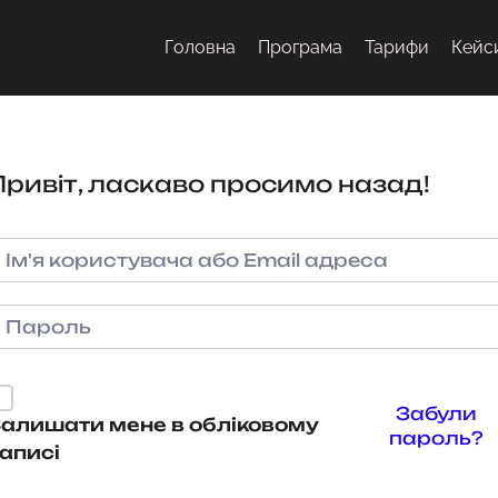
Головна
Програма
Тарифи
Кейс
Привіт, ласкаво просимо назад!
Забули
алишати мене в обліковому
пароль?
аписі