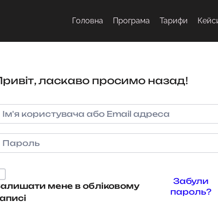
Головна
Програма
Тарифи
Кейс
Привіт, ласкаво просимо назад!
Забули
алишати мене в обліковому
пароль?
аписі