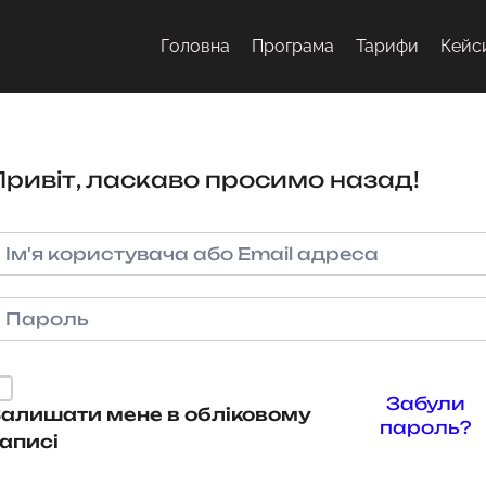
Головна
Програма
Тарифи
Кейс
Привіт, ласкаво просимо назад!
Забули
алишати мене в обліковому
пароль?
аписі