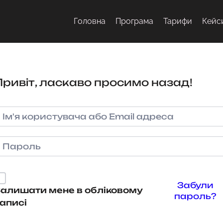
Головна
Програма
Тарифи
Кейс
Привіт, ласкаво просимо назад!
Забули
алишати мене в обліковому
пароль?
аписі