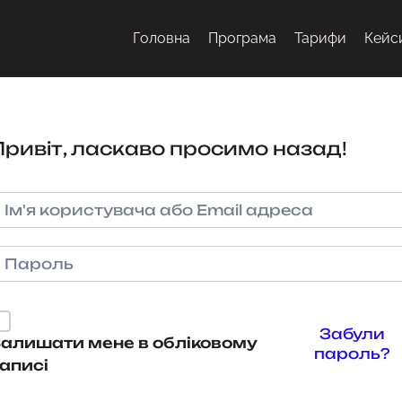
Головна
Програма
Тарифи
Кейс
Привіт, ласкаво просимо назад!
Забули
алишати мене в обліковому
пароль?
аписі