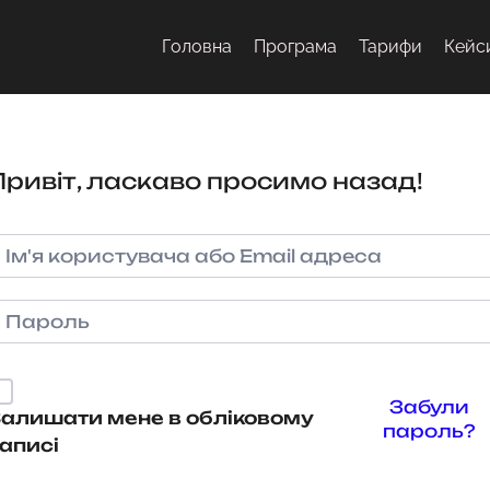
Головна
Програма
Тарифи
Кейс
Привіт, ласкаво просимо назад!
Забули
алишати мене в обліковому
пароль?
аписі