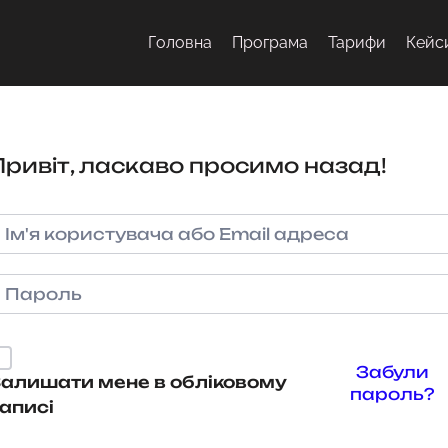
Головна
Програма
Тарифи
Кейс
Привіт, ласкаво просимо назад!
Забули
алишати мене в обліковому
пароль?
аписі