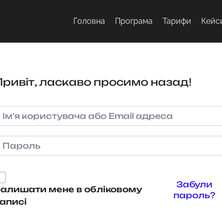
Головна
Програма
Тарифи
Кейс
Привіт, ласкаво просимо назад!
Забули
алишати мене в обліковому
пароль?
аписі