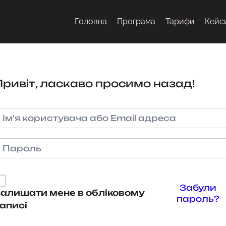
Головна
Програма
Тарифи
Кейс
Привіт, ласкаво просимо назад!
Забули
алишати мене в обліковому
пароль?
аписі