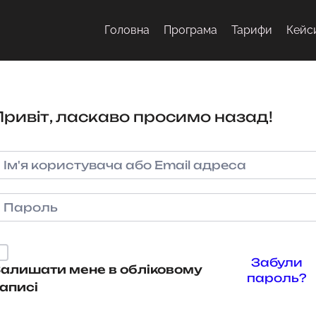
Головна
Програма
Тарифи
Кейс
Привіт, ласкаво просимо назад!
Забули
алишати мене в обліковому
пароль?
аписі