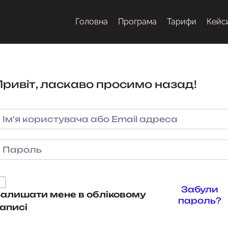
Головна
Програма
Тарифи
Кейс
Привіт, ласкаво просимо назад!
Забули
алишати мене в обліковому
пароль?
аписі