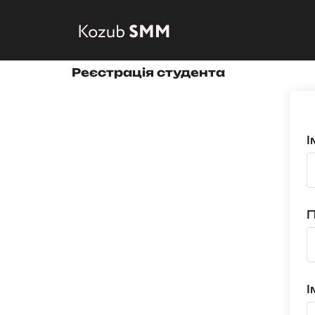
Реєстрація студента
І
І