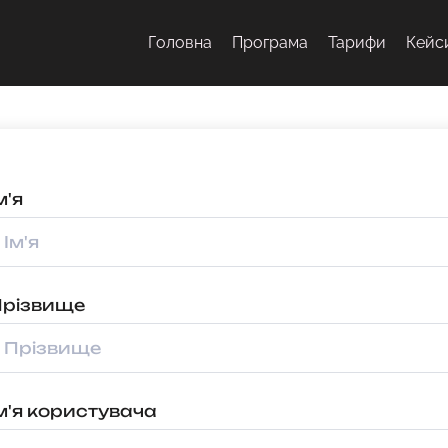
Головна
Програма
Тарифи
Кейс
м'я
Прізвище
м'я користувача